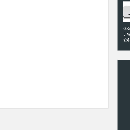
GRA
3 W
sbl