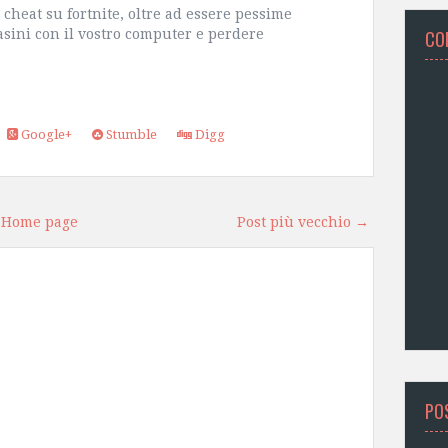
 cheat su fortnite, oltre ad essere pessime
asini con il vostro computer e perdere
CO
Google+
Stumble
Digg
Home page
Post più vecchio →
PO