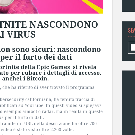
ORTNITE NASCONDONO
SE
I VIRUS
 non sono sicuri: nascondono
er il furto dei dati
ortnite della Epic Games si rivela
to per rubare i dettagli di accesso.
 anchei i Bitcoin.
, che ha riferito di aver trovato il programma
bersecurity californiana, ha tenuto traccia di
bblicati su YouTube. In questi video si spiegava
ad esempio aimbot o radar, ma in realtà in queste
 per il furto di dati.
 tramite un URL nella descrizione ha oltre 700
video è stato visto oltre 2.200 volte.