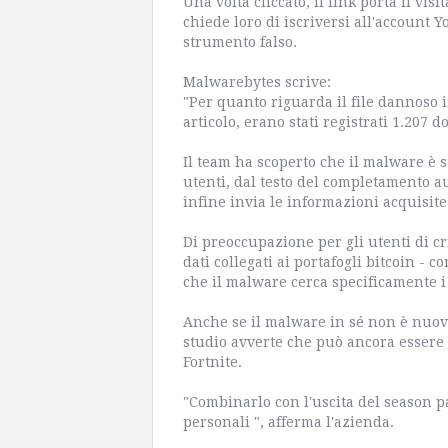
Una volta cliccato, il link porta il vi
chiede loro di iscriversi all'account 
strumento falso.
Malwarebytes scrive:
"Per quanto riguarda il file dannoso 
articolo, erano stati registrati 1.207 
Il team ha scoperto che il malware è s
utenti, dal testo del completamento au
infine invia le informazioni acquisite
Di preoccupazione per gli utenti di c
dati collegati ai portafogli bitcoin -
che il malware cerca specificamente i 
Anche se il malware in sé non è nuovo 
studio avverte che può ancora essere 
Fortnite.
"Combinarlo con l'uscita del season pa
personali ", afferma l'azienda.