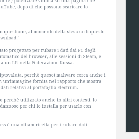
sitatore / potenziale vittima su una pagina che
YouTube, dopo di che possono scaricare lo
in questione, al momento della stesura di questo
download."
tato progettato per rubare i dati dai PC degli
tomatico del browser, alle sessioni di Steam, e
 a un I.P. nella Federazione Russa.
riptovaluta, perchè quesot malware cerca anche i
 con un'immagine fornita nel rapporto che mostra
dati relativi al portafoglio Electrum.
perchè utilizzato anche in altri contesti, lo
dannoso per chi lo installa per usarlo con
ss è una ottiam ricetta per i rubare dati