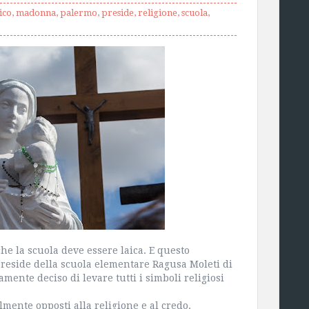
ico
,
madonna
,
palermo
,
preside
,
religione
,
scuola
,
he la scuola deve essere laica. E questo
preside della scuola elementare Ragusa Moleti di
mente deciso di levare tutti i simboli religiosi
lmente opposti alla religione e al credo.