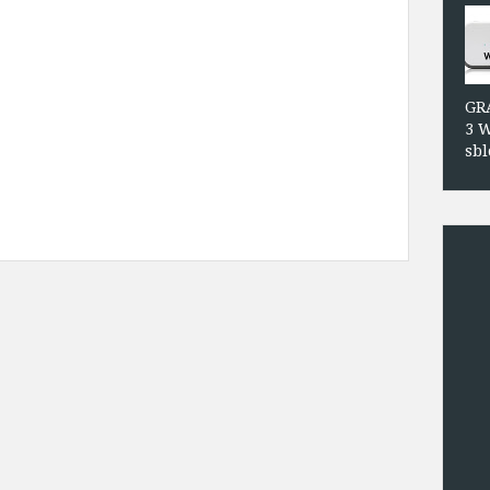
GRA
3 W
sbl