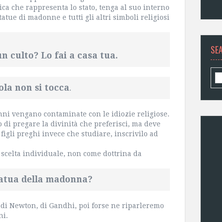
ca che rappresenta lo stato, tenga al suo interno
statue di madonne e tutti gli altri simboli religiosi
SE
n culto? Lo fai a casa tua.
ola non si tocca
.
unni vengano contaminate con le idiozie religiose.
o di pregare la divinità che preferisci, ma deve
figli preghi invece che studiare, inscrivilo ad
me scelta individuale, non come dottrina da
tatua della madonna?
 di Newton, di Gandhi, poi forse ne riparleremo
ni.