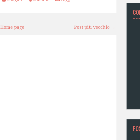
CO
Home page
Post più vecchio →
PO