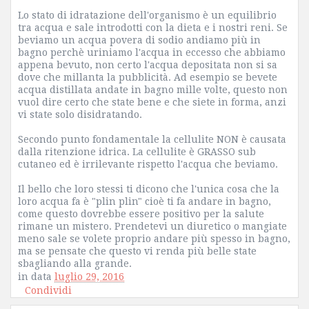
Lo stato di idratazione dell'organismo è un equilibrio
tra acqua e sale introdotti con la dieta e i nostri reni. Se
beviamo un acqua povera di sodio andiamo più in
bagno perchè uriniamo l'acqua in eccesso che abbiamo
appena bevuto, non certo l'acqua depositata non si sa
dove che millanta la pubblicità. Ad esempio se bevete
acqua distillata andate in bagno mille volte, questo non
vuol dire certo che state bene e che siete in forma, anzi
vi state solo disidratando.
Secondo punto fondamentale la cellulite NON è causata
dalla ritenzione idrica. La cellulite è GRASSO sub
cutaneo ed è irrilevante rispetto l'acqua che beviamo.
Il bello che loro stessi ti dicono che l'unica cosa che la
loro acqua fa è "plin plin" cioè ti fa andare in bagno,
come questo dovrebbe essere positivo per la salute
rimane un mistero. Prendetevi un diuretico o mangiate
meno sale se volete proprio andare più spesso in bagno,
ma se pensate che questo vi renda più belle state
sbagliando alla grande.
in data
luglio 29, 2016
Condividi